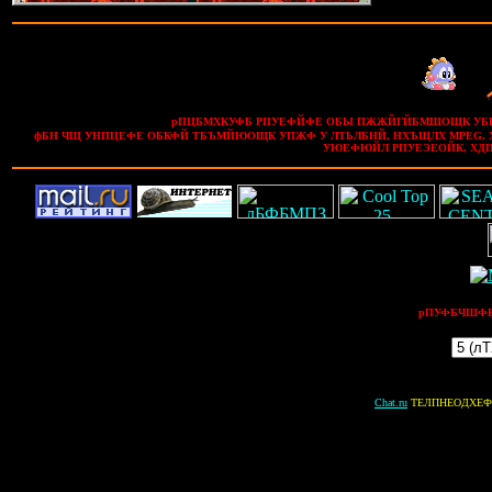
рПЦБМХКУФБ РПУЕФЙФЕ ОБЫ ПЖЖЙГЙБМШОЩК УБК
фБН ЧЩ УНПЦЕФЕ ОБКФЙ ТБЪМЙЮОЩК УПЖФ У ЛТЬЛБНЙ, НХЪЩЛХ MPEG, 
УЮЕФЮЙЛ РПУЕЭЕОЙК, ХДП
рПУФБЧШФЕ
Chat.ru
ТЕЛПНЕОДХЕФ: