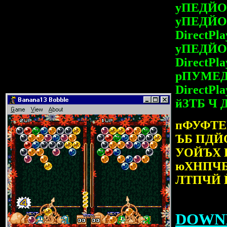
уПЕДЙО
уПЕДЙО
DirectPla
уПЕДЙО
DirectPla
рПУМЕ
DirectPla
йЗТБ Ч
пФУФТ
ЪБ ПДЙ
УОЙЪХ 
юХНПЧБ
ЛТПЧЙ 
DOWN