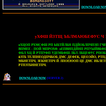
DOWNLOAD NO
уХФШ ЙЗТЩ ЪБЛМАЮБЕФУС Ч 
оХЦОП РХМСФШ РП ЫБТЙЛБН ПДЙОБЛПЧПЗП ГЧЕ
ВПМЕЕ - ПОЙ МПРОХФ. оЕПВИПДЙНП РПУЫЙВБФШ
ФБЛ ХЦ Й РТПУФП УДЕМБФШ ЛБЛ ЛБЦЕФУС РПО
йЗТБ ТЕЛПНЕОДПЧБОБ ДМС ДЕФЕК, ЦЕОЭЙО, РТ
МБНЕТПЧ, ЗЕКНЕТПЧ Й ЛПОЕЮОП ЦЕ ДМС ИБЛЕТ
РТПЗТБННЕТПЧ.
DOWNLOAD NOW
(SERVER 2)