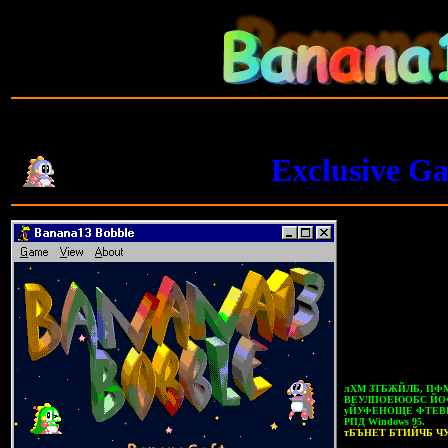
Exclusive G
лХМ ЗТБЖЙЛБ, П
ВЕУЛПОЕЮОБС ЙО
уЙУФЕНОЩЕ ФТЕВП
РПД Windows 95.
тБЪНЕТ БТИЙЧБ ЧУ